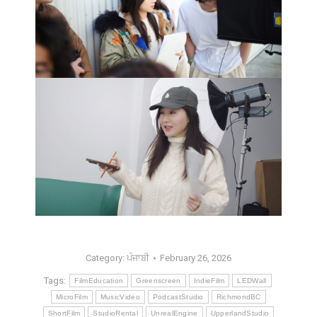
Category:
ਪੰਜਾਬੀ
February 26, 2026
Tags:
FilmEducation
Greenscreen
IndieFilm
LEDWall
MicroFilm
MusicVideo
PodcastStudio
RichmondBC
ShortFilm
StudioRental
UnrealEngine
UpperlandStudio