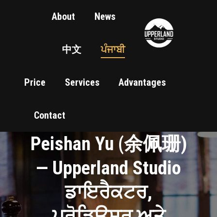
About
News
中文
ਪੰਜਾਬੀ
Price
Services
Advantages
Contact
Peishan Yu (余佩珊)
— Upperland Studio
ਡਾਇਰੈਕਟਰ,
ਪ੍ਰੋਡਿਊਸਰ ਅਤੇ