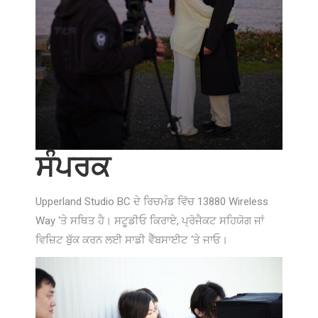
ਸੰਪਰਕ
Upperland Studio BC ਦੇ ਰਿਚਮੰਡ ਵਿੱਚ 13880 Wireless
Way ‘ਤੇ ਸਥਿਤ ਹੈ। ਸਟੂਡੀਓ ਕਿਰਾਏ, ਪ੍ਰੋਜੈਕਟ ਸਹਿਯੋਗ ਜਾਂ
ਵਿਜ਼ਿਟ ਬੁੱਕ ਕਰਨ ਲਈ ਸਾਡੀ ਵੈੱਬਸਾਈਟ ‘ਤੇ ਜਾਓ।