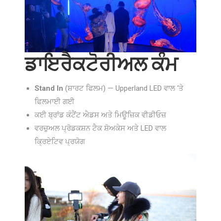
ਡਾਇਰੈਕਟੋਰੀਅਲ ਕੰਮ
Stand In
(ਸ਼ਾਰਟ ਫਿਲਮ) — Upperland LED ਵਾਲ ‘ਤੇ
ਫਿਲਮਾਈ ਗਈ
ਕਈ ਬ੍ਰਾਂਡ ਕੰਟੈਂਟ ਐਡਸ ਅਤੇ ਮਿਊਜ਼ਿਕ ਵੀਡੀਓਜ਼
ਵਰਚੁਅਲ ਪ੍ਰੋਡਕਸ਼ਨ ਟੈਕ ਸ਼ੋਅਕੇਸ ਅਤੇ LED ਵਾਲ
ਕ੍ਰਿਏਟਿਵ ਪ੍ਰਯੋਗ