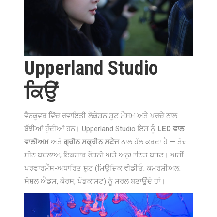
Upperland Studio
ਕਿਉਂ
ਵੈਨਕੂਵਰ ਵਿੱਚ ਰਵਾਇਤੀ ਲੋਕੇਸ਼ਨ ਸ਼ੂਟ ਮੌਸਮ ਅਤੇ ਖਰਚੇ ਨਾਲ
ਬੱਝੀਆਂ ਹੁੰਦੀਆਂ ਹਨ। Upperland Studio ਇਸ ਨੂੰ
LED ਵਾਲ
ਵਾਲੀਅਮ
ਅਤੇ
ਗ੍ਰੀਨ ਸਕ੍ਰੀਨ ਸਟੇਜ
ਨਾਲ ਹੱਲ ਕਰਦਾ ਹੈ — ਤੇਜ਼
ਸੀਨ ਬਦਲਾਅ, ਇਕਸਾਰ ਰੌਸ਼ਨੀ ਅਤੇ ਅਨੁਮਾਨਿਤ ਬਜਟ। ਅਸੀਂ
ਪਰਫਾਰਮੈਂਸ-ਅਧਾਰਿਤ ਸ਼ੂਟ (ਮਿਊਜ਼ਿਕ ਵੀਡੀਓ, ਕਮਰਸ਼ੀਅਲ,
ਸੋਸ਼ਲ ਐਡਸ, ਕੋਰਸ, ਪੌਡਕਾਸਟ) ਨੂੰ ਸਰਲ ਬਣਾਉਂਦੇ ਹਾਂ।