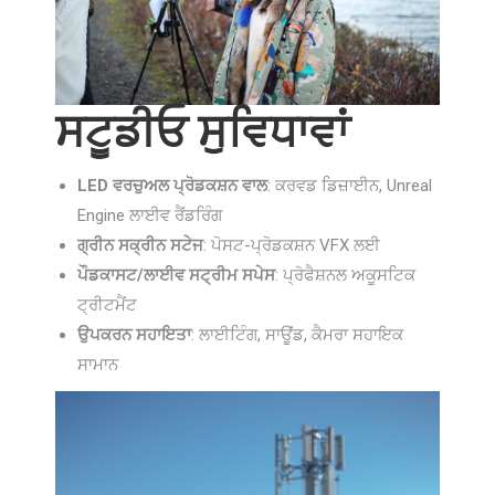
ਸਟੂਡੀਓ ਸੁਵਿਧਾਵਾਂ
LED ਵਰਚੁਅਲ ਪ੍ਰੋਡਕਸ਼ਨ ਵਾਲ
: ਕਰਵਡ ਡਿਜ਼ਾਈਨ, Unreal
Engine ਲਾਈਵ ਰੈਂਡਰਿੰਗ
ਗ੍ਰੀਨ ਸਕ੍ਰੀਨ ਸਟੇਜ
: ਪੋਸਟ-ਪ੍ਰੋਡਕਸ਼ਨ VFX ਲਈ
ਪੌਡਕਾਸਟ/ਲਾਈਵ ਸਟ੍ਰੀਮ ਸਪੇਸ
: ਪ੍ਰੋਫੈਸ਼ਨਲ ਅਕੂਸਟਿਕ
ਟ੍ਰੀਟਮੈਂਟ
ਉਪਕਰਨ ਸਹਾਇਤਾ
: ਲਾਈਟਿੰਗ, ਸਾਊਂਡ, ਕੈਮਰਾ ਸਹਾਇਕ
ਸਾਮਾਨ