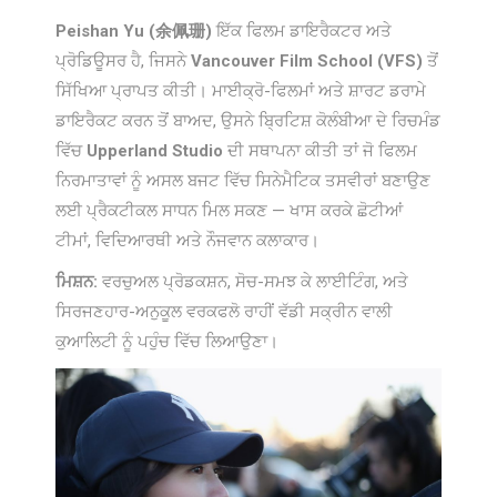
Peishan Yu (余佩珊)
ਇੱਕ ਫਿਲਮ ਡਾਇਰੈਕਟਰ ਅਤੇ
ਪ੍ਰੋਡਿਊਸਰ ਹੈ, ਜਿਸਨੇ
Vancouver Film School (VFS)
ਤੋਂ
ਸਿੱਖਿਆ ਪ੍ਰਾਪਤ ਕੀਤੀ। ਮਾਈਕ੍ਰੋ-ਫਿਲਮਾਂ ਅਤੇ ਸ਼ਾਰਟ ਡਰਾਮੇ
ਡਾਇਰੈਕਟ ਕਰਨ ਤੋਂ ਬਾਅਦ, ਉਸਨੇ ਬ੍ਰਿਟਿਸ਼ ਕੋਲੰਬੀਆ ਦੇ ਰਿਚਮੰਡ
ਵਿੱਚ
Upperland Studio
ਦੀ ਸਥਾਪਨਾ ਕੀਤੀ ਤਾਂ ਜੋ ਫਿਲਮ
ਨਿਰਮਾਤਾਵਾਂ ਨੂੰ ਅਸਲ ਬਜਟ ਵਿੱਚ ਸਿਨੇਮੈਟਿਕ ਤਸਵੀਰਾਂ ਬਣਾਉਣ
ਲਈ ਪ੍ਰੈਕਟੀਕਲ ਸਾਧਨ ਮਿਲ ਸਕਣ — ਖਾਸ ਕਰਕੇ ਛੋਟੀਆਂ
ਟੀਮਾਂ, ਵਿਦਿਆਰਥੀ ਅਤੇ ਨੌਜਵਾਨ ਕਲਾਕਾਰ।
ਮਿਸ਼ਨ:
ਵਰਚੁਅਲ ਪ੍ਰੋਡਕਸ਼ਨ, ਸੋਚ-ਸਮਝ ਕੇ ਲਾਈਟਿੰਗ, ਅਤੇ
ਸਿਰਜਣਹਾਰ-ਅਨੁਕੂਲ ਵਰਕਫਲੋ ਰਾਹੀਂ ਵੱਡੀ ਸਕ੍ਰੀਨ ਵਾਲੀ
ਕੁਆਲਿਟੀ ਨੂੰ ਪਹੁੰਚ ਵਿੱਚ ਲਿਆਉਣਾ।