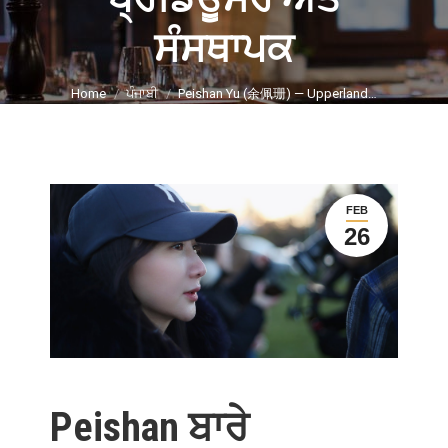
ਸੰਸਥਾਪਕ
You are here:
Home
ਪੰਜਾਬੀ
Peishan Yu (余佩珊) — Upperland…
FEB
26
Peishan ਬਾਰੇ