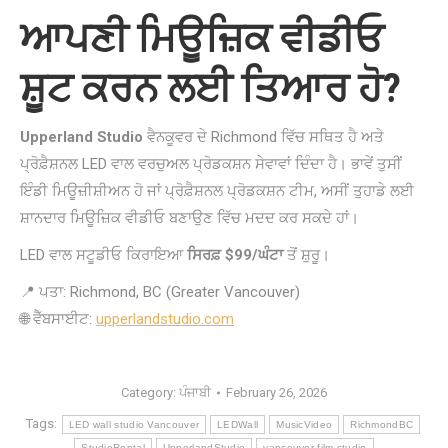
ਆਪਣੀ ਮਿਊਜ਼ਿਕ ਵੀਡੀਓ
ਸ਼ੂਟ ਕਰਨ ਲਈ ਤਿਆਰ ਹੋ?
Upperland Studio
ਵੈਨਕੂਵਰ ਦੇ Richmond ਵਿੱਚ ਸਥਿਤ ਹੈ ਅਤੇ
ਪ੍ਰੋਫ਼ੈਸ਼ਨਲ LED ਵਾਲ ਵਰਚੁਅਲ ਪ੍ਰੋਡਕਸ਼ਨ ਸੇਵਾਵਾਂ ਦਿੰਦਾ ਹੈ। ਭਾਵੇਂ ਤੁਸੀਂ
ਇੰਡੀ ਮਿਊਜ਼ੀਸ਼ੀਅਨ ਹੋ ਜਾਂ ਪ੍ਰੋਫ਼ੈਸ਼ਨਲ ਪ੍ਰੋਡਕਸ਼ਨ ਟੀਮ, ਅਸੀਂ ਤੁਹਾਡੇ ਲਈ
ਸ਼ਾਨਦਾਰ ਮਿਊਜ਼ਿਕ ਵੀਡੀਓ ਬਣਾਉਣ ਵਿੱਚ ਮਦਦ ਕਰ ਸਕਦੇ ਹਾਂ।
LED ਵਾਲ ਸਟੂਡੀਓ ਕਿਰਾਇਆ
ਸਿਰਫ਼ $99/ਘੰਟਾ
ਤੋਂ ਸ਼ੁਰੂ।
📍 ਪਤਾ: Richmond, BC (Greater Vancouver)
🌐 ਵੈੱਬਸਾਈਟ:
upperlandstudio.com
Category:
ਪੰਜਾਬੀ
February 26, 2026
Tags:
LED wall studio Vancouver
LEDWall
MusicVideo
RichmondBC
StudioRental
UpperlandStudio
vancouver film studio