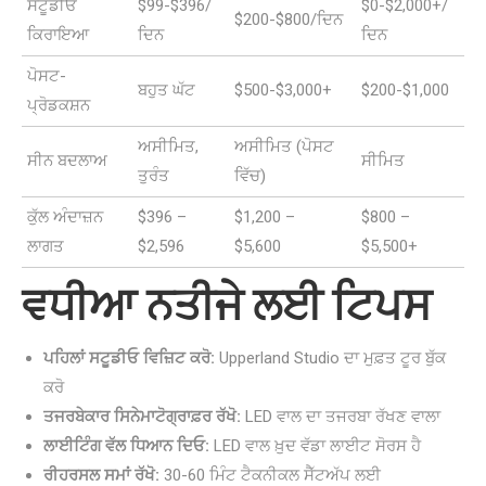
ਸਟੂਡੀਓ
$99-$396/
$0-$2,000+/
$200-$800/ਦਿਨ
ਕਿਰਾਇਆ
ਦਿਨ
ਦਿਨ
ਪੋਸਟ-
ਬਹੁਤ ਘੱਟ
$500-$3,000+
$200-$1,000
ਪ੍ਰੋਡਕਸ਼ਨ
ਅਸੀਮਿਤ,
ਅਸੀਮਿਤ (ਪੋਸਟ
ਸੀਨ ਬਦਲਾਅ
ਸੀਮਿਤ
ਤੁਰੰਤ
ਵਿੱਚ)
ਕੁੱਲ ਅੰਦਾਜ਼ਨ
$396 –
$1,200 –
$800 –
ਲਾਗਤ
$2,596
$5,600
$5,500+
ਵਧੀਆ ਨਤੀਜੇ ਲਈ ਟਿਪਸ
ਪਹਿਲਾਂ ਸਟੂਡੀਓ ਵਿਜ਼ਿਟ ਕਰੋ:
Upperland Studio ਦਾ ਮੁਫ਼ਤ ਟੂਰ ਬੁੱਕ
ਕਰੋ
ਤਜਰਬੇਕਾਰ ਸਿਨੇਮਾਟੋਗ੍ਰਾਫ਼ਰ ਰੱਖੋ:
LED ਵਾਲ ਦਾ ਤਜਰਬਾ ਰੱਖਣ ਵਾਲਾ
ਲਾਈਟਿੰਗ ਵੱਲ ਧਿਆਨ ਦਿਓ:
LED ਵਾਲ ਖ਼ੁਦ ਵੱਡਾ ਲਾਈਟ ਸੋਰਸ ਹੈ
ਰੀਹਰਸਲ ਸਮਾਂ ਰੱਖੋ:
30-60 ਮਿੰਟ ਟੈਕਨੀਕਲ ਸੈੱਟਅੱਪ ਲਈ