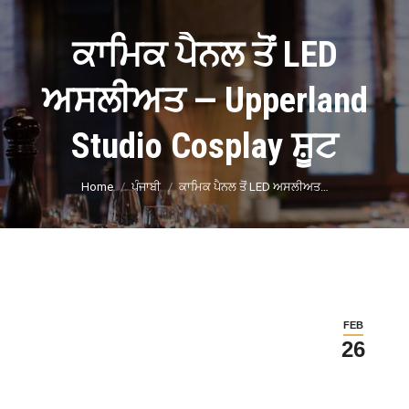
ਕਾਮਿਕ ਪੈਨਲ ਤੋਂ LED
ਅਸਲੀਅਤ — Upperland
Studio Cosplay ਸ਼ੂਟ
You are here:
Home
ਪੰਜਾਬੀ
ਕਾਮਿਕ ਪੈਨਲ ਤੋਂ LED ਅਸਲੀਅਤ…
FEB
26