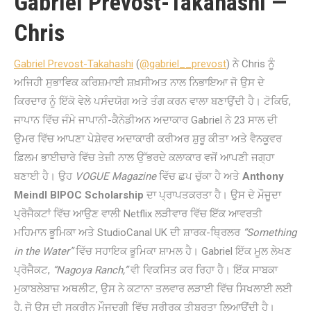
Gabriel Prevost-Takahashi —
Chris
Gabriel Prevost-Takahashi
(
@gabriel__prevost
) ਨੇ Chris ਨੂੰ
ਅਜਿਹੀ ਸੁਭਾਵਿਕ ਕਰਿਸ਼ਮਾਈ ਸ਼ਖ਼ਸੀਅਤ ਨਾਲ ਨਿਭਾਇਆ ਜੋ ਉਸ ਦੇ
ਕਿਰਦਾਰ ਨੂੰ ਇੱਕੋ ਵੇਲੇ ਪਸੰਦਯੋਗ ਅਤੇ ਤੰਗ ਕਰਨ ਵਾਲਾ ਬਣਾਉਂਦੀ ਹੈ। ਟੋਕਿਓ,
ਜਾਪਾਨ ਵਿੱਚ ਜੰਮੇ ਜਾਪਾਨੀ-ਕੈਨੇਡੀਅਨ ਅਦਾਕਾਰ Gabriel ਨੇ 23 ਸਾਲ ਦੀ
ਉਮਰ ਵਿੱਚ ਆਪਣਾ ਪੇਸ਼ੇਵਰ ਅਦਾਕਾਰੀ ਕਰੀਅਰ ਸ਼ੁਰੂ ਕੀਤਾ ਅਤੇ ਵੈਨਕੂਵਰ
ਫ਼ਿਲਮ ਭਾਈਚਾਰੇ ਵਿੱਚ ਤੇਜ਼ੀ ਨਾਲ ਉੱਭਰਦੇ ਕਲਾਕਾਰ ਵਜੋਂ ਆਪਣੀ ਜਗ੍ਹਾ
ਬਣਾਈ ਹੈ। ਉਹ
VOGUE Magazine
ਵਿੱਚ ਛਪ ਚੁੱਕਾ ਹੈ ਅਤੇ
Anthony
Meindl BIPOC Scholarship
ਦਾ ਪ੍ਰਾਪਤਕਰਤਾ ਹੈ। ਉਸ ਦੇ ਮੌਜੂਦਾ
ਪ੍ਰੋਜੈਕਟਾਂ ਵਿੱਚ ਆਉਣ ਵਾਲੀ Netflix ਲੜੀਵਾਰ ਵਿੱਚ ਇੱਕ ਆਵਰਤੀ
ਮਹਿਮਾਨ ਭੂਮਿਕਾ ਅਤੇ StudioCanal UK ਦੀ ਸ਼ਾਰਕ-ਥ੍ਰਿਲਰ
“Something
in the Water”
ਵਿੱਚ ਸਹਾਇਕ ਭੂਮਿਕਾ ਸ਼ਾਮਲ ਹੈ। Gabriel ਇੱਕ ਮੂਲ ਲੇਖਣ
ਪ੍ਰੋਜੈਕਟ,
“Nagoya Ranch,”
ਵੀ ਵਿਕਸਿਤ ਕਰ ਰਿਹਾ ਹੈ। ਇੱਕ ਸਾਬਕਾ
ਮੁਕਾਬਲੇਬਾਜ਼ ਅਥਲੀਟ, ਉਸ ਨੇ ਕਟਾਨਾ ਤਲਵਾਰ ਲੜਾਈ ਵਿੱਚ ਸਿਖਲਾਈ ਲਈ
ਹੈ, ਜੋ ਉਸ ਦੀ ਸਕ੍ਰੀਨ ਮੌਜੂਦਗੀ ਵਿੱਚ ਸਰੀਰਕ ਤੀਬਰਤਾ ਲਿਆਉਂਦੀ ਹੈ।