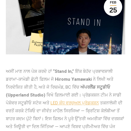
FEB
25
ਅਸੀਂ ਮਾਣ ਨਾਲ ਪੇਸ਼ ਕਰਦੇ ਹਾਂ
“Stand In,”
ਇੱਕ ਬੇਹੱਦ ਪ੍ਰਭਾਵਸ਼ਾਲੀ
ਡਰਾਮਾ-ਕਾਮੇਡੀ ਛੋਟੀ ਫ਼ਿਲਮ ਜੋ
Hiromu Yamawaki
ਨੇ ਲਿਖੀ ਅਤੇ
ਨਿਰਦੇਸ਼ਿਤ ਕੀਤੀ ਹੈ, ਅਤੇ ਜੋ ਰਿਚਮੰਡ, BC ਵਿੱਚ
ਅੱਪਰਲੈਂਡ ਸਟੂਡੀਓ
(Upperland Studio)
ਵਿਖੇ ਫ਼ਿਲਮਾਈ ਗਈ। ਪ੍ਰੋਡਕਸ਼ਨ ਟੀਮ ਨੇ ਸਾਡੀ
ਪੇਸ਼ੇਵਰ ਸਟੂਡੀਓ ਸਟੇਜ ਅਤੇ
LED ਕੰਧ ਵਰਚੁਅਲ ਪ੍ਰੋਡਕਸ਼ਨ
ਤਕਨਾਲੋਜੀ ਦੀ
ਵਰਤੋਂ ਕਰਕੇ ਟੋਕਿਓ ਦਾ ਜੀਵੰਤ ਮਾਹੌਲ ਸਿਰਜਿਆ — ਬ੍ਰਿਟਿਸ਼ ਕੋਲੰਬੀਆ ਤੋਂ
ਬਾਹਰ ਕਦਮ ਪੁੱਟੇ ਬਿਨਾਂ। ਇਸ ਫ਼ਿਲਮ ਨੇ ਪੂਰੇ ਉੱਤਰੀ ਅਮਰੀਕਾ ਵਿੱਚ ਦਰਸ਼ਕਾਂ
ਅਤੇ ਜਿਊਰੀ ਦਾ ਦਿਲ ਜਿੱਤਿਆ — ਆਪਣੇ ਵਿਸ਼ਵ ਪ੍ਰੀਮੀਅਰ ਵਿੱਚ ਪੰਜ