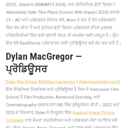
2023),
Stand In
(MAMM19 2024), ਅਤੇ ਐਨੀਮੇਟਿਡ ਛੋਟੀ ਫ਼ਿਲਮ
I
Absolutely Hate This Place
(Voices With Impact 2025) ਸ਼ਾਮਲ
ਹਨ। AD ਅਤੇ ਪ੍ਰੋਡਕਸ਼ਨ ਮੈਨੇਜਰ ਵਜੋਂ, Aries ਨੇ ਦਸ ਤੋਂ ਵੱਧ ਪ੍ਰੋਡਕਸ਼ਨਾਂ
ਵਿੱਚ ਕੰਮ ਕੀਤਾ ਹੈ ਅਤੇ ਸੁਤੰਤਰ ਛੋਟੀ ਫ਼ਿਲਮ ਪ੍ਰੋਡਕਸ਼ਨ ਦੀਆਂ ਮੁਸ਼ਕਲ
ਪਰਿਸਥਿਤੀਆਂ ਵਿੱਚ ਗਤੀ ਬਣਾਈ ਰੱਖਣ ਦੀ ਸਮਰੱਥਾ ਲਈ ਮਸ਼ਹੂਰ ਹੈ। ਉਹ
ਇਸ ਵੇਲੇ ReelShorts ਪਲੇਟਫਾਰਮ ਲਈ ਪ੍ਰੋਡਿਊਸਰ ਵਜੋਂ ਕੰਮ ਕਰ ਰਹੀ ਹੈ।
Dylan MacGregor —
ਪ੍ਰੋਡਿਊਸਰ
Dylan MacGregor
(
@dylan.macgregor
|
dylanmacgregor.com
)
ਇੱਕ ਕੈਨੇਡੀਅਨ ਨਿਰਦੇਸ਼ਕ ਅਤੇ ਪ੍ਰੋਡਿਊਸਰ ਹੈ ਜਿਸ ਨੇ Vancouver Film
School ਤੋਂ Film Production, Advanced Directing, ਅਤੇ
Cinematography (ਕਲਾਸ FP198) ਵਿੱਚ ਗ੍ਰੈਜੂਏਸ਼ਨ ਕੀਤੀ। 2022 ਅਤੇ
2025 ਦੇ ਵਿਚਕਾਰ, Dylan ਨੇ ਵੈਨਕੂਵਰ ਵਿੱਚ
Inspired Image Picture
Company
ਨਾਲ ਕੈਮਰਾ ਤਕਨੀਸ਼ੀਅਨ ਅਤੇ ਪ੍ਰੋਡਕਸ਼ਨ ਸੇਵਾ ਸਹਾਇਕ ਵਜੋਂ