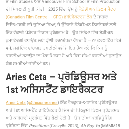
ਤੋਂ Film Studies ਅਤੇ Vancouver Film School ਤੋਂ Film Production
ਦੀ ਸਿਖਲਾਈ ਪੂਰੀ ਕੀਤੀ। 2025 ਵਿੱਚ, ਉਸ ਨੂੰ
ਕੈਨੇਡੀਅਨ ਫ਼ਿਲਮ ਸੈਂਟਰ
(Canadian Film Centre — CFC) ਡਾਇਰੈਕਟਰਜ਼ ਲੈਬ
ਦੇ ਸਾਬਕਾ
ਵਿਦਿਆਰਥੀ ਵਜੋਂ ਚੁਣਿਆ ਗਿਆ, ਜੋ ਉੱਭਰਦੇ ਕੈਨੇਡੀਅਨ ਨਿਰਦੇਸ਼ਕਾਂ ਲਈ
ਇੱਕ ਵੱਕਾਰੀ ਪੇਸ਼ੇਵਰ ਵਿਕਾਸ ਪ੍ਰੋਗਰਾਮ ਹੈ। ਉਹ ਸਿਨੇਮਾ ਵਿੱਚ ਏਸ਼ੀਅਨ
ਨੁਮਾਇੰਦਗੀ ਵਧਾਉਣ ਲਈ ਡੂੰਘੀ ਵਚਨਬੱਧਤਾ ਰੱਖਦਾ ਹੈ — ਨਾ ਕੇਵਲ ਇੱਕ ਵਿਸ਼ੇ
ਵਜੋਂ, ਸਗੋਂ ਇੱਕ ਢਾਂਚਾਗਤ ਤਬਦੀਲੀ ਵਜੋਂ ਜੋ ਇਹ ਤੈਅ ਕਰੇ ਕਿ ਕਿਸ ਨੂੰ
ਕਹਾਣੀਆਂ ਬਣਾਉਣ ਦਾ ਮੌਕਾ ਮਿਲਦਾ ਹੈ ਅਤੇ ਕਿਸ ਦੀਆਂ ਕਹਾਣੀਆਂ ਸੁਣਾਉਣ
ਯੋਗ ਸਮਝੀਆਂ ਜਾਂਦੀਆਂ ਹਨ।
Aries Ceta — ਪ੍ਰੋਡਿਊਸਰ ਅਤੇ
1st ਅਸਿਸਟੈਂਟ ਡਾਇਰੈਕਟਰ
Aries Ceta
(
@thisismearies
) ਇੱਕ ਵੈਨਕੂਵਰ-ਅਧਾਰਿਤ ਪ੍ਰੋਡਿਊਸਰ
ਅਤੇ 1st ਅਸਿਸਟੈਂਟ ਡਾਇਰੈਕਟਰ ਹੈ ਜਿਸ ਦੀ ਪਿੱਠਭੂਮੀ ਫ਼ਿਲਮ ਪ੍ਰੋਡਕਸ਼ਨ
ਅਤੇ ਕਾਰੋਬਾਰੀ ਪ੍ਰਬੰਧਨ ਵਿੱਚ ਫੈਲੀ ਹੋਈ ਹੈ। ਉਸ ਦੀਆਂ ਪ੍ਰੋਡਿਊਸਿੰਗ
ਕ੍ਰੈਡਿਟਾਂ ਵਿੱਚ
Passiflora
(Crazy8s 2023),
Ah Boy Ya
(MAMM18