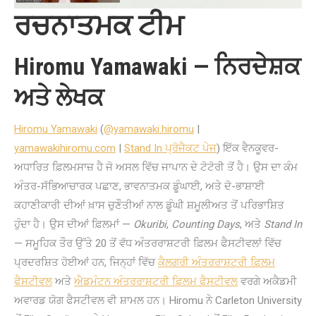
ਰਚਨਾਤਮਕ ਟੀਮ
Hiromu Yamawaki — ਨਿਰਦੇਸ਼ਕ
ਅਤੇ ਲੇਖਕ
Hiromu Yamawaki
(
@yamawaki.hiromu
|
yamawakihiromu.com
|
Stand In ਪ੍ਰੋਜੈਕਟ ਪੇਜ
) ਇੱਕ ਵੈਨਕੂਵਰ-
ਅਧਾਰਿਤ ਫ਼ਿਲਮਸਾਜ਼ ਹੈ ਜੋ ਅਸਲ ਵਿੱਚ ਜਾਪਾਨ ਦੇ ਟੋਟੋਰੀ ਤੋਂ ਹੈ। ਉਸ ਦਾ ਕੰਮ
ਅੰਤਰ-ਸੱਭਿਆਚਾਰਕ ਪਛਾਣ, ਭਾਵਨਾਤਮਕ ਡੂੰਘਾਈ, ਅਤੇ ਦੋ-ਭਾਸ਼ਾਈ
ਕਹਾਣੀਕਾਰੀ ਦੀਆਂ ਖ਼ਾਸ ਚੁਣੌਤੀਆਂ ਨਾਲ ਡੂੰਘੀ ਸ਼ਮੂਲੀਅਤ ਤੋਂ ਪਰਿਭਾਸ਼ਿਤ
ਹੁੰਦਾ ਹੈ। ਉਸ ਦੀਆਂ ਫ਼ਿਲਮਾਂ —
Okuribi
,
Counting Days
, ਅਤੇ
Stand In
— ਸਮੂਹਿਕ ਤੌਰ ਉੱਤੇ 20 ਤੋਂ ਵੱਧ ਅੰਤਰਰਾਸ਼ਟਰੀ ਫ਼ਿਲਮ ਫੈਸਟੀਵਲਾਂ ਵਿੱਚ
ਪ੍ਰਦਰਸ਼ਿਤ ਹੋਈਆਂ ਹਨ, ਜਿਨ੍ਹਾਂ ਵਿੱਚ
ਕੈਲਗਰੀ ਅੰਤਰਰਾਸ਼ਟਰੀ ਫ਼ਿਲਮ
ਫੈਸਟੀਵਲ
ਅਤੇ
ਐਡਮੰਟਨ ਅੰਤਰਰਾਸ਼ਟਰੀ ਫ਼ਿਲਮ ਫੈਸਟੀਵਲ
ਵਰਗੇ ਅਕੈਡਮੀ
ਅਵਾਰਡ ਯੋਗ ਫੈਸਟੀਵਲ ਵੀ ਸ਼ਾਮਲ ਹਨ। Hiromu ਨੇ Carleton University