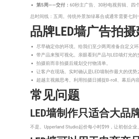
第5周——交付：
60秒主广告、30秒电视剪辑、四
总时间线：五周。传统外景加绿幕合成通常需要七到
品牌LED墙广告拍摄
尽早确定你的环境。给我们至少两周准备自定义环
带产品来预可视化。亲眼看到产品与LED墙灯光的
拍摄前而非拍摄后规划交付物清单。
让客户在现场。实时确认是LED墙制作最大的优势
超越主视频思考。利用拍摄日捕捉B-roll、幕后
常见问题
LED墙制作只适合大品
不是。Upperland Studio起价每小时$99