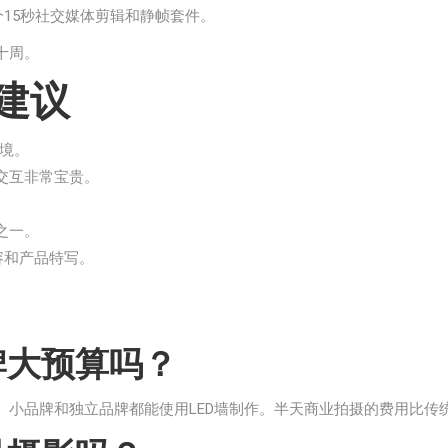
个15秒社交媒体剪辑和静帧套件。
十周。
建议
境。
交互非常宝贵。
之一。
内容和产品特写。
牌大预算吗？
，让初创企业、小品牌和独立品牌都能使用LED墙制作。半天商业拍摄的费