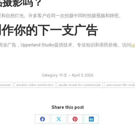
品摄影吗？
景和自然灯光。许多客户在同一次拍摄中同时拍摄视频和静照。
udio创作你的下一支广告
，Upperland Studio提供技术、专业知识和亲民价格。访问
u
Category:
中文
April 5, 2026
ancouver
product video production
studio rental for commercials
vancouver film stud
Share this post
Share
Share
Share
Share
on
on
on
on