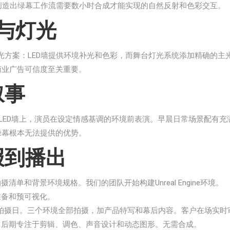
，创造出绿幕工作流需要数小时合成才能实现的自然反射和色彩交互。
放与灯光
立了分层灯光方案：LED墙提供环境补光和色彩，而舞台灯光系统添加精确
商业广告可信度至关重要。
叙事
在LED墙上，演员在设定情感基调的环境前表演。早晨日常场景配有
绿幕根本无法提供的优势。
报到播出
案、拍摄清单和背景环境规格。我们的团队开始构建Unreal Engine环境。
准备和预可视化。
o的一个完整拍摄日。三个环境全部拍摄，加产品特写和幕后内容。客户在场实
，后期专注于剪辑、调色、声音设计和动态图形。无需合成。