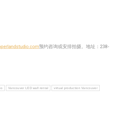
pperlandstudio.com
预约咨询或安排拍摄。地址：238-
io
Vancouver LED wall rental
virtual production Vancouver