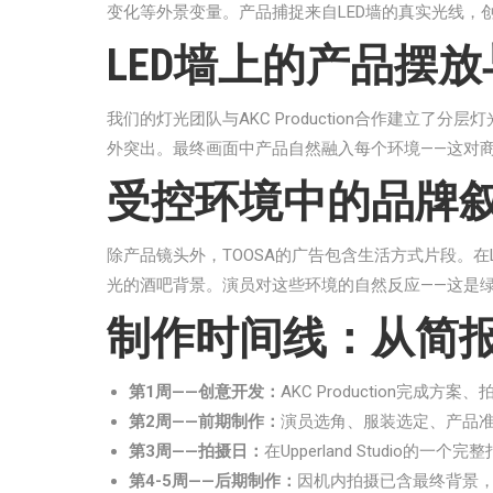
变化等外景变量。产品捕捉来自LED墙的真实光线
LED墙上的产品摆
我们的灯光团队与AKC Production合作建
外突出。最终画面中产品自然融入每个环境——这对
受控环境中的品牌
除产品镜头外，TOOSA的广告包含生活方式片段。
光的酒吧背景。演员对这些环境的自然反应——这是
制作时间线：从简
第1周——创意开发：
AKC Production完成方
第2周——前期制作：
演员选角、服装选定、产品
第3周——拍摄日：
在Upperland Studi
第4-5周——后期制作：
因机内拍摄已含最终背景