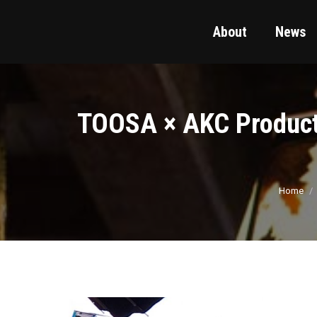
About
News
TOOSA × AKC Pro
You are 
Home