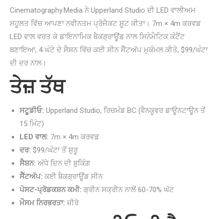
Cinematography.Media ਨੇ Upperland Studio ਦੀ LED ਵਾਲੀਅਮ
ਸਹੂਲਤ ਵਿੱਚ ਆਪਣਾ ਨਵੀਨਤਮ ਪ੍ਰੋਜੈਕਟ ਸ਼ੂਟ ਕੀਤਾ। 7m × 4m ਕਰਵਡ
LED ਵਾਲ ਵਰਤ ਕੇ ਡਾਇਨਾਮਿਕ ਬੈਕਗ੍ਰਾਊਂਡ ਨਾਲ ਸਿਨੇਮੈਟਿਕ ਕੰਟੈਂਟ
ਬਣਾਇਆ, 4 ਘੰਟੇ ਦੇ ਸੈਸ਼ਨ ਵਿੱਚ ਕਈ ਸੀਨ ਸੈੱਟਅੱਪ ਮੁਕੰਮਲ ਕੀਤੇ, $99/ਘੰਟਾ
ਦੀ ਦਰ ਨਾਲ।
ਤੇਜ਼ ਤੱਥ
ਸਟੂਡੀਓ:
Upperland Studio, ਰਿਚਮੰਡ BC (ਵੈਨਕੂਵਰ ਡਾਊਨਟਾਊਨ ਤੋਂ
15 ਮਿੰਟ)
LED ਵਾਲ:
7m × 4m ਕਰਵਡ
ਦਰ:
$99/ਘੰਟਾ ਤੋਂ ਸ਼ੁਰੂ
ਸੈਸ਼ਨ:
ਅੱਧੇ ਦਿਨ ਦੀ ਬੁਕਿੰਗ
ਸੈੱਟਅੱਪ:
ਕਈ ਬੈਕਗ੍ਰਾਊਂਡ ਸੀਨ
ਪੋਸਟ-ਪ੍ਰੋਡਕਸ਼ਨ ਕਮੀ:
ਗ੍ਰੀਨ ਸਕ੍ਰੀਨ ਨਾਲੋਂ 60-70% ਘੱਟ
ਮੌਸਮ ਨਿਰਭਰਤਾ:
ਜ਼ੀਰੋ