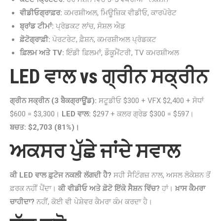
ਵੀਡੀਓਗ੍ਰਾਫ਼ਰ:
ਕਮਰਸ਼ੀਅਲ, ਮਿਊਜ਼ਿਕ ਵੀਡੀਓ, ਕਾਰਪੋਰੇਟ
ਬ੍ਰਾਂਡ ਟੀਮਾਂ:
ਪ੍ਰੋਡਕਟ ਲਾਂਚ, ਸੋਸ਼ਲ ਐਡ
ਫ਼ੋਟੋਗ੍ਰਾਫ਼ੀ:
ਪੋਰਟਰੇਟ, ਫ਼ੈਸ਼ਨ, ਕਮਰਸ਼ੀਅਲ ਪ੍ਰੋਡਕਟ
ਫ਼ਿਲਮ ਅਤੇ TV:
ਇੰਡੀ ਫ਼ਿਲਮਾਂ, ਡੌਕੂਮੈਂਟਰੀ, TV ਕਮਰਸ਼ੀਅਲ
LED ਵਾਲ vs ਗ੍ਰੀਨ ਸਕ੍ਰੀਨ
ਗ੍ਰੀਨ ਸਕ੍ਰੀਨ (3 ਬੈਕਗ੍ਰਾਊਂਡ):
ਸਟੂਡੀਓ $300 + VFX $2,400 + ਸੋਧਾਂ
$600 = $3,300।
LED ਵਾਲ:
$297 + ਕਲਰ ਗ੍ਰੇਡ $300 = $597।
ਬਚਤ: $2,703 (81%)।
ਅਕਸਰ ਪੁੱਛੇ ਜਾਂਦੇ ਸਵਾਲ
ਕੀ LED ਵਾਲ ਫ਼ੁਟੇਜ ਨਕਲੀ ਲੱਗਦੀ ਹੈ?
ਸਹੀ ਸੈਟਿੰਗਜ਼ ਨਾਲ, ਅਸਲ ਲੋਕੇਸ਼ਨ ਤੋਂ
ਫ਼ਰਕ ਨਹੀਂ ਪੈਂਦਾ।
ਕੀ ਵੀਡੀਓ ਅਤੇ ਫ਼ੋਟੋ ਇੱਕੋ ਸੈਸ਼ਨ ਵਿੱਚ?
ਹਾਂ।
ਖ਼ਾਸ ਕੈਮਰਾ
ਚਾਹੀਦਾ?
ਨਹੀਂ, ਕੋਈ ਵੀ ਪੇਸ਼ੇਵਰ ਕੈਮਰਾ ਕੰਮ ਕਰਦਾ ਹੈ।