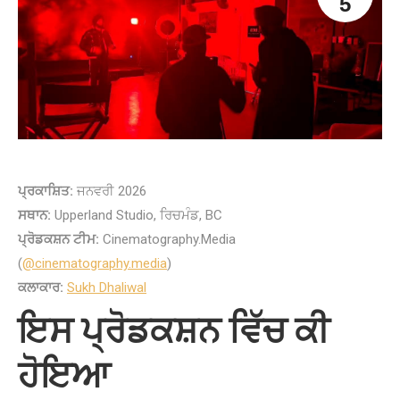
5
ਪ੍ਰਕਾਸ਼ਿਤ:
ਜਨਵਰੀ 2026
ਸਥਾਨ:
Upperland Studio, ਰਿਚਮੰਡ, BC
ਪ੍ਰੋਡਕਸ਼ਨ ਟੀਮ:
Cinematography.Media
(
@cinematography.media
)
ਕਲਾਕਾਰ:
Sukh Dhaliwal
ਇਸ ਪ੍ਰੋਡਕਸ਼ਨ ਵਿੱਚ ਕੀ
ਹੋਇਆ