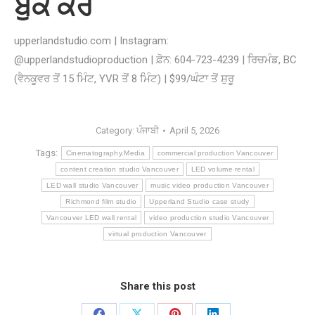
ਬੁੱਕ ਕਰੋ
upperlandstudio.com | Instagram:
@upperlandstudioproduction | ਫ਼ੋਨ: 604-723-4239 | ਰਿਚਮੰਡ, BC
(ਵੈਨਕੂਵਰ ਤੋਂ 15 ਮਿੰਟ, YVR ਤੋਂ 8 ਮਿੰਟ) | $99/ਘੰਟਾ ਤੋਂ ਸ਼ੁਰੂ
Category:
ਪੰਜਾਬੀ
April 5, 2026
Tags:
Cinematography.Media
commercial production Vancouver
content creation studio Vancouver
LED volume rental
LED wall studio Vancouver
music video production Vancouver
Richmond film studio
Upperland Studio case study
Vancouver LED wall rental
video production studio Vancouver
virtual production Vancouver
Share this post