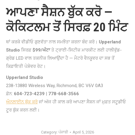
ਆਪਣਾ ਸੈਸ਼ਨ ਬੁੱਕ ਕਰੋ —
ਕੋਕਿਟਲਮ ਤੋਂ ਸਿਰਫ਼ 20 ਮਿੰਟ
ਥਾਂ ਕਰਕੇ ਵੀਡੀਓ ਗੁਣਵੱਤਾ ਨਾਲ ਸਮਝੌਤਾ ਕਰਨਾ ਬੰਦ ਕਰੋ।
Upperland
Studio
ਸਿਰਫ਼
$99/ਘੰਟਾ
ਤੇ ਟ੍ਰਾਈ-ਸਿਟੀਜ਼ ਮਾਰਕੀਟ ਲਈ ਹਾਲੀਵੁੱਡ-
ਗ੍ਰੇਡ LED ਵਾਲ ਤਕਨੀਕ ਲਿਆਉਂਦਾ ਹੈ — ਮੈਟਰੋ ਵੈਨਕੂਵਰ ਦਾ ਸਭ ਤੋਂ
ਕਿਫ਼ਾਇਤੀ ਪੇਸ਼ੇਵਰ ਰੇਟ।
Upperland Studio
238-13880 Wireless Way, Richmond, BC V6V 0A3
ਫ਼ੋਨ:
604-723-4239
|
778-668-3566
ਔਨਲਾਈਨ ਬੁੱਕ ਕਰੋ
ਜਾਂ ਅੱਜ ਹੀ ਕਾਲ ਕਰੋ ਆਪਣਾ ਸੈਸ਼ਨ ਜਾਂ ਮੁਫ਼ਤ ਸਟੂਡੀਓ
ਟੂਰ ਬੁੱਕ ਕਰਨ ਲਈ।
Category:
ਪੰਜਾਬੀ
April 5, 2026