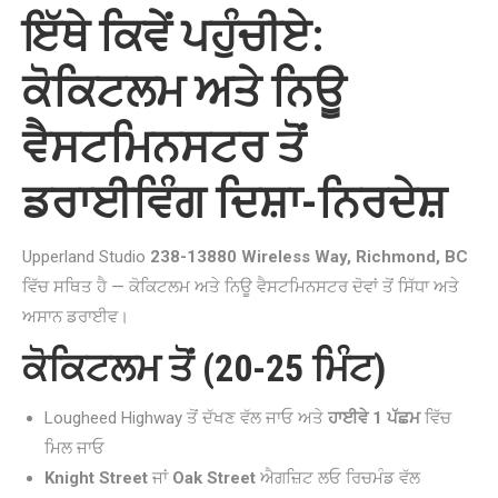
ਇੱਥੇ ਕਿਵੇਂ ਪਹੁੰਚੀਏ:
ਕੋਕਿਟਲਮ ਅਤੇ ਨਿਊ
ਵੈਸਟਮਿਨਸਟਰ ਤੋਂ
ਡਰਾਈਵਿੰਗ ਦਿਸ਼ਾ-ਨਿਰਦੇਸ਼
Upperland Studio
238-13880 Wireless Way, Richmond, BC
ਵਿੱਚ ਸਥਿਤ ਹੈ — ਕੋਕਿਟਲਮ ਅਤੇ ਨਿਊ ਵੈਸਟਮਿਨਸਟਰ ਦੋਵਾਂ ਤੋਂ ਸਿੱਧਾ ਅਤੇ
ਅਸਾਨ ਡਰਾਈਵ।
ਕੋਕਿਟਲਮ ਤੋਂ (20-25 ਮਿੰਟ)
Lougheed Highway ਤੋਂ ਦੱਖਣ ਵੱਲ ਜਾਓ ਅਤੇ
ਹਾਈਵੇ 1 ਪੱਛਮ
ਵਿੱਚ
ਮਿਲ ਜਾਓ
Knight Street
ਜਾਂ
Oak Street
ਐਗਜ਼ਿਟ ਲਓ ਰਿਚਮੰਡ ਵੱਲ