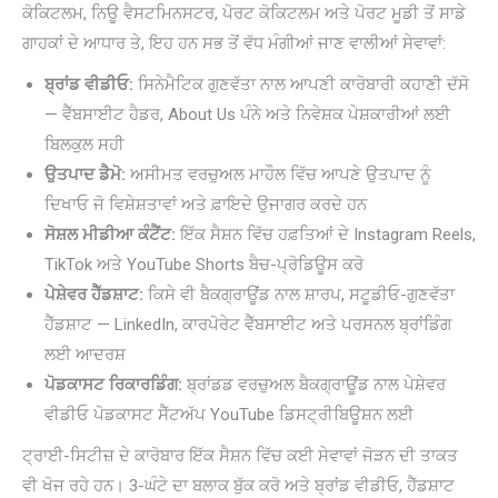
ਕੋਕਿਟਲਮ, ਨਿਊ ਵੈਸਟਮਿਨਸਟਰ, ਪੋਰਟ ਕੋਕਿਟਲਮ ਅਤੇ ਪੋਰਟ ਮੂਡੀ ਤੋਂ ਸਾਡੇ
ਗਾਹਕਾਂ ਦੇ ਆਧਾਰ ਤੇ, ਇਹ ਹਨ ਸਭ ਤੋਂ ਵੱਧ ਮੰਗੀਆਂ ਜਾਣ ਵਾਲੀਆਂ ਸੇਵਾਵਾਂ:
ਬ੍ਰਾਂਡ ਵੀਡੀਓ:
ਸਿਨੇਮੈਟਿਕ ਗੁਣਵੱਤਾ ਨਾਲ ਆਪਣੀ ਕਾਰੋਬਾਰੀ ਕਹਾਣੀ ਦੱਸੋ
— ਵੈੱਬਸਾਈਟ ਹੈਡਰ, About Us ਪੰਨੇ ਅਤੇ ਨਿਵੇਸ਼ਕ ਪੇਸ਼ਕਾਰੀਆਂ ਲਈ
ਬਿਲਕੁਲ ਸਹੀ
ਉਤਪਾਦ ਡੈਮੋ:
ਅਸੀਮਤ ਵਰਚੁਅਲ ਮਾਹੌਲ ਵਿੱਚ ਆਪਣੇ ਉਤਪਾਦ ਨੂੰ
ਦਿਖਾਓ ਜੋ ਵਿਸ਼ੇਸ਼ਤਾਵਾਂ ਅਤੇ ਫ਼ਾਇਦੇ ਉਜਾਗਰ ਕਰਦੇ ਹਨ
ਸੋਸ਼ਲ ਮੀਡੀਆ ਕੰਟੈਂਟ:
ਇੱਕ ਸੈਸ਼ਨ ਵਿੱਚ ਹਫ਼ਤਿਆਂ ਦੇ Instagram Reels,
TikTok ਅਤੇ YouTube Shorts ਬੈਚ-ਪ੍ਰੋਡਿਊਸ ਕਰੋ
ਪੇਸ਼ੇਵਰ ਹੈੱਡਸ਼ਾਟ:
ਕਿਸੇ ਵੀ ਬੈਕਗ੍ਰਾਊਂਡ ਨਾਲ ਸ਼ਾਰਪ, ਸਟੂਡੀਓ-ਗੁਣਵੱਤਾ
ਹੈੱਡਸ਼ਾਟ — LinkedIn, ਕਾਰਪੋਰੇਟ ਵੈੱਬਸਾਈਟ ਅਤੇ ਪਰਸਨਲ ਬ੍ਰਾਂਡਿੰਗ
ਲਈ ਆਦਰਸ਼
ਪੋਡਕਾਸਟ ਰਿਕਾਰਡਿੰਗ:
ਬ੍ਰਾਂਡਡ ਵਰਚੁਅਲ ਬੈਕਗ੍ਰਾਊਂਡ ਨਾਲ ਪੇਸ਼ੇਵਰ
ਵੀਡੀਓ ਪੋਡਕਾਸਟ ਸੈੱਟਅੱਪ YouTube ਡਿਸਟ੍ਰੀਬਿਊਸ਼ਨ ਲਈ
ਟ੍ਰਾਈ-ਸਿਟੀਜ਼ ਦੇ ਕਾਰੋਬਾਰ ਇੱਕ ਸੈਸ਼ਨ ਵਿੱਚ ਕਈ ਸੇਵਾਵਾਂ ਜੋੜਨ ਦੀ ਤਾਕਤ
ਵੀ ਖੋਜ ਰਹੇ ਹਨ। 3-ਘੰਟੇ ਦਾ ਬਲਾਕ ਬੁੱਕ ਕਰੋ ਅਤੇ ਬ੍ਰਾਂਡ ਵੀਡੀਓ, ਹੈੱਡਸ਼ਾਟ