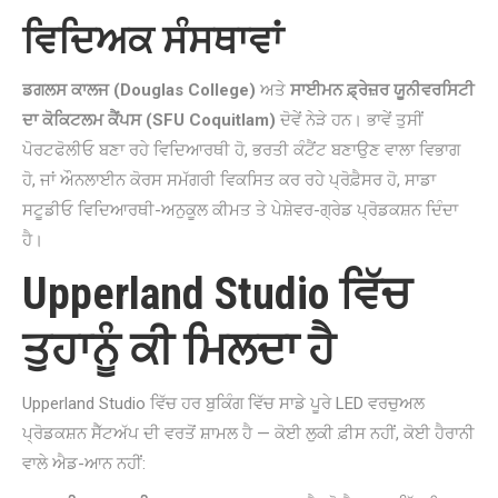
ਵਿਦਿਅਕ ਸੰਸਥਾਵਾਂ
ਡਗਲਸ ਕਾਲਜ (Douglas College)
ਅਤੇ
ਸਾਈਮਨ ਫ਼੍ਰੇਜ਼ਰ ਯੂਨੀਵਰਸਿਟੀ
ਦਾ ਕੋਕਿਟਲਮ ਕੈਂਪਸ (SFU Coquitlam)
ਦੋਵੇਂ ਨੇੜੇ ਹਨ। ਭਾਵੇਂ ਤੁਸੀਂ
ਪੋਰਟਫੋਲੀਓ ਬਣਾ ਰਹੇ ਵਿਦਿਆਰਥੀ ਹੋ, ਭਰਤੀ ਕੰਟੈਂਟ ਬਣਾਉਣ ਵਾਲਾ ਵਿਭਾਗ
ਹੋ, ਜਾਂ ਔਨਲਾਈਨ ਕੋਰਸ ਸਮੱਗਰੀ ਵਿਕਸਿਤ ਕਰ ਰਹੇ ਪ੍ਰੋਫ਼ੈਸਰ ਹੋ, ਸਾਡਾ
ਸਟੂਡੀਓ ਵਿਦਿਆਰਥੀ-ਅਨੁਕੂਲ ਕੀਮਤ ਤੇ ਪੇਸ਼ੇਵਰ-ਗ੍ਰੇਡ ਪ੍ਰੋਡਕਸ਼ਨ ਦਿੰਦਾ
ਹੈ।
Upperland Studio ਵਿੱਚ
ਤੁਹਾਨੂੰ ਕੀ ਮਿਲਦਾ ਹੈ
Upperland Studio ਵਿੱਚ ਹਰ ਬੁਕਿੰਗ ਵਿੱਚ ਸਾਡੇ ਪੂਰੇ LED ਵਰਚੁਅਲ
ਪ੍ਰੋਡਕਸ਼ਨ ਸੈੱਟਅੱਪ ਦੀ ਵਰਤੋਂ ਸ਼ਾਮਲ ਹੈ — ਕੋਈ ਲੁਕੀ ਫ਼ੀਸ ਨਹੀਂ, ਕੋਈ ਹੈਰਾਨੀ
ਵਾਲੇ ਐਡ-ਆਨ ਨਹੀਂ: