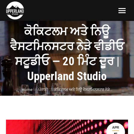
ਕੋਕਿਟਲਮ ਅਤੇ ਨਿਊ
ਵੈਸਟਮਿਨਸਟਰ ਨੇੜੇ ਵੀਡੀਓ
ਸਟੂਡੀਓ — 20 ਮਿੰਟ ਦੂਰ |
Upperland Studio
You are here:
Home
ਪੰਜਾਬੀ
ਕੋਕਿਟਲਮ ਅਤੇ ਨਿਊ ਵੈਸਟਮਿਨਸਟਰ ਨੇੜੇ…
APR