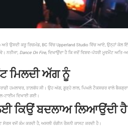
) ਅਤੇ ਉਸਦੀ ਕਰੂ ਰਿਚਮੰਡ, BC ਵਿੱਚ Upperland Studio ਵਿੱਚ ਆਏ, ਉਨ੍ਹਾਂ ਕੋਲ ਇੱ
ੋਵੇ। ਨਤੀਜਾ,
Dance On Fire
, ਦਿਖਾਉਂਦਾ ਹੈ ਕਿ ਜਦੋਂ ਵਿਸ਼ਵ-ਪੱਧਰੀ ਮੂਵਮੈਂਟ ਅਤਿ-
ਂਟ ਮਿਲਦੀ ਅੱਗ ਨੂੰ
ਫ਼ੀ ਹਮਲਾਵਰ, ਤਾਲ਼ਬੱਧ ਸੀ। ਉਹ ਅੱਗ, ਗੂੜ੍ਹੇ ਲਾਲ, ਪਿਘਲੇ ਟੈਕਸਚਰ ਵਾਲੇ ਬੈਕਗ੍ਰ
ੀਅਲ-ਟਾਈਮ ਦਿਖਾਈ ਗਈ।
 ਲਈ ਕਿਉਂ ਬਦਲਾਅ ਲਿਆਉਂਦੀ ਹੈ
 ਸੋਰਸ ਵਜੋਂ ਕੰਮ ਕਰਦੀ ਹੈ, ਅਸਲੀ ਰੰਗੀਨ ਰੌਸ਼ਨੀ ਕਾਸਟ ਕਰਦੀ ਹੈ।