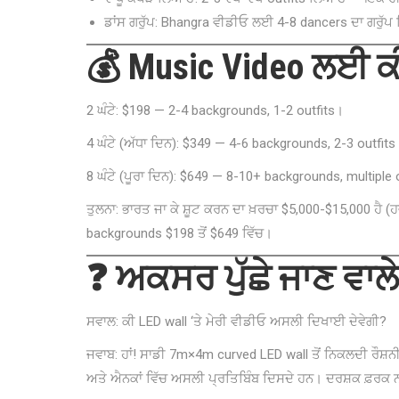
ਡਾਂਸ ਗਰੁੱਪ: Bhangra ਵੀਡੀਓ ਲਈ 4-8 dancers ਦਾ ਗਰੁੱਪ 
💰 Music Video ਲਈ 
2 ਘੰਟੇ: $198 — 2-4 backgrounds, 1-2 outfits।
4 ਘੰਟੇ (ਅੱਧਾ ਦਿਨ): $349 — 4-6 backgrounds, 2-3 outfits
8 ਘੰਟੇ (ਪੂਰਾ ਦਿਨ): $649 — 8-10+ backgrounds, multiple 
ਤੁਲਨਾ: ਭਾਰਤ ਜਾ ਕੇ ਸ਼ੂਟ ਕਰਨ ਦਾ ਖ਼ਰਚਾ $5,000-$15,000 ਹੈ
backgrounds $198 ਤੋਂ $649 ਵਿੱਚ।
❓ ਅਕਸਰ ਪੁੱਛੇ ਜਾਣ ਵਾਲ
ਸਵਾਲ: ਕੀ LED wall ‘ਤੇ ਮੇਰੀ ਵੀਡੀਓ ਅਸਲੀ ਦਿਖਾਈ ਦੇਵੇਗੀ?
ਜਵਾਬ: ਹਾਂ! ਸਾਡੀ 7m×4m curved LED wall ਤੋਂ ਨਿਕਲਦੀ ਰੌਸ਼ਨੀ
ਅਤੇ ਐਨਕਾਂ ਵਿੱਚ ਅਸਲੀ ਪ੍ਰਤਿਬਿੰਬ ਦਿਸਦੇ ਹਨ। ਦਰਸ਼ਕ ਫ਼ਰਕ ਨ