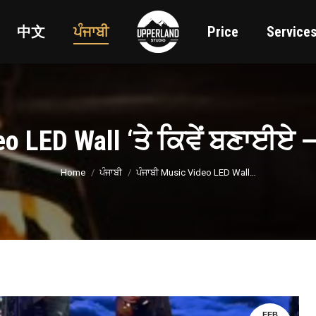
中文
ਪੰਜਾਬੀ
Price
Service
eo LED Wall ‘ਤੇ ਕਿਵੇਂ ਬਣਾਈਏ
You are here:
Home
ਪੰਜਾਬੀ
ਪੰਜਾਬੀ Music Video LED Wall…
FEB