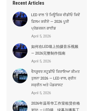
Recent Articles
LED ਵਾਲ ‘ਤੇ ਮਿਊਜ਼ਿਕ ਵੀਡੀਓ ਕਿਵੇਂ
ਫ਼ਿਲਮ ਕਰੀਏ — 2026 ਪੂਰੀ
ਪ੍ਰੋਡਕਸ਼ਨ ਗਾਈਡ
April 5, 2026
如何在LED墙上拍摄音乐视频
— 2026完整制作指南
April 5, 2026
ਵੈਨਕੂਵਰ ਸਟੂਡੀਓ ਕਿਰਾਇਆ ਕੀਮਤ
ਤੁਲਨਾ 2026 — LED ਵਾਲ, ਗ੍ਰੀਨ
ਸਕ੍ਰੀਨ ਅਤੇ ਪੌਡਕਾਸਟ
April 5, 2026
2026年温哥华工作室租赁价格
对比 — LED墙、绿幕与播客工