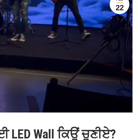
22
ਈ LED Wall ਕਿਉਂ ਚੁਣੀਏ?