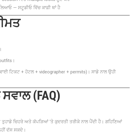
ਲਿਆਓ — ਸਟੂਡੀਓ ਵਿੱਚ ਕਾਫ਼ੀ ਥਾਂ ਹੈ
ਕੀਮਤ
।
outfits।
 (ਹਵਾਈ ਟਿਕਟ + ਹੋਟਲ + videographer + permits)। ਸਾਡੇ ਨਾਲ ਉਹੀ
ੇ ਸਵਾਲ (FAQ)
 ਤੁਹਾਡੇ ਚਿਹਰੇ ਅਤੇ ਕੱਪੜਿਆਂ ‘ਤੇ ਕੁਦਰਤੀ ਤਰੀਕੇ ਨਾਲ ਪੈਂਦੀ ਹੈ। ਗਹਿਣਿਆਂ
ਹੀਂ ਦੱਸ ਸਕਦੇ।