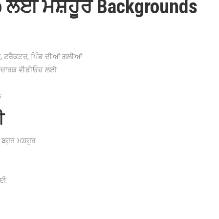
eo ਲਈ ਮਸ਼ਹੂਰ Backgrounds
ਰਾ, ਟਰੈਕਟਰ, ਪਿੰਡ ਦੀਆਂ ਗਲੀਆਂ
ਿਆਚਾਰਕ ਵੀਡੀਓਜ਼ ਲਈ
ਲ
ੀ
 ਬਹੁਤ ਮਸ਼ਹੂਰ
ਲਈ