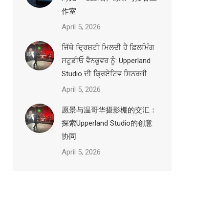
作室
April 5, 2026
ਜਿੱਥੇ ਦ੍ਰਿਸ਼ਟੀ ਮਿਲਦੀ ਹੈ ਫ਼ਿਲਮਿੰਗ
ਸਟੂਡੀਓ ਵੈਨਕੂਵਰ ਨੂੰ: Upperland
Studio ਦੀ ਕ੍ਰਿਏਟਿਵ ਸਿਨਰਜੀ
April 5, 2026
愿景与温哥华摄影棚的交汇：
探索Upperland Studio的创意
协同
April 5, 2026